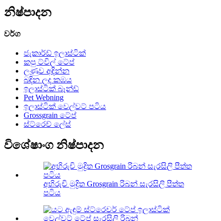
නිෂ්පාදන
වර්ග
ජැකාර්ඩ් ඉලාස්ටික්
කපු ට්විල් ටේප්
ලණුව අඳින්න
බඳින ලද කඹය
ඉලාස්ටික් බෑන්ඩ්
Pet Webning
ඉලාස්ටික් වෙල්වට් පටිය
Grossgrain ටේප්
ස්ට්රෙච් ලේස්
විශේෂාංග නිෂ්පාදන
අභිරුචි මුද්‍රිත Grosgrain රිබන් සැරසිලි පීත්ත
පටිය