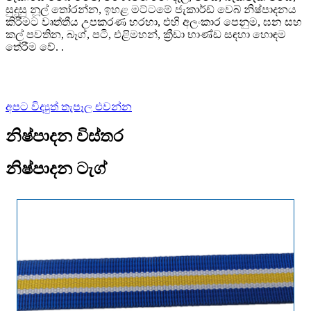
සුදුසු නූල් තෝරන්න, ඉහළ මට්ටමේ ජැකාර්ඩ් වෙබ් නිෂ්පාදනය
කිරීමට වෘත්තීය උපකරණ හරහා, එහි අලංකාර පෙනුම, ඝන සහ
කල් පවතින, බෑග්, පටි, එළිමහන්, ක්‍රීඩා භාණ්ඩ සඳහා හොඳම
තේරීම වේ. .
අපට විද්‍යුත් තැපෑල එවන්න
නිෂ්පාදන විස්තර
නිෂ්පාදන ටැග්