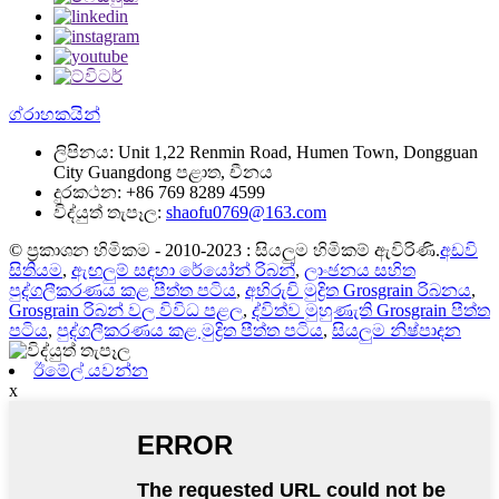
ග්රාහකයින්
ලිපිනය:
Unit 1,22 Renmin Road, Humen Town, Dongguan
City Guangdong පළාත, චීනය
දුරකථන:
+86 769 8289 4599
විද්යුත් තැපෑල:
shaofu0769@163.com
© ප්‍රකාශන හිමිකම - 2010-2023 : සියලුම හිමිකම් ඇවිරිණි.
අඩවි
සිතියම
,
ඇඟලුම් සඳහා රේයෝන් රිබන්
,
ලාංඡනය සහිත
පුද්ගලීකරණය කළ පීත්ත පටිය
,
අභිරුචි මුද්‍රිත Grosgrain රිබනය
,
Grosgrain රිබන් වල විවිධ පළල
,
ද්විත්ව මුහුණැති Grosgrain පීත්ත
පටිය
,
පුද්ගලීකරණය කළ මුද්‍රිත පීත්ත පටිය
,
සියලුම නිෂ්පාදන
ඊමේල් යවන්න
x