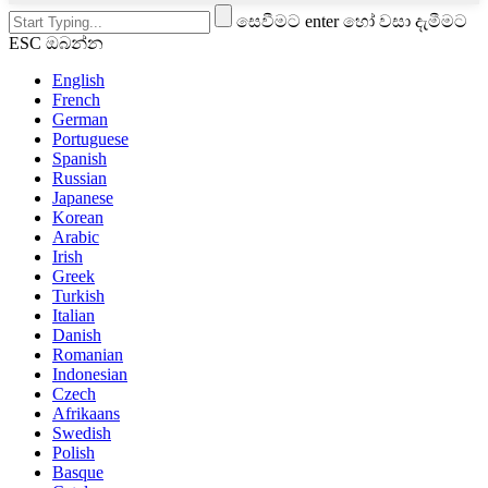
සෙවීමට enter හෝ වසා දැමීමට
ESC ඔබන්න
English
French
German
Portuguese
Spanish
Russian
Japanese
Korean
Arabic
Irish
Greek
Turkish
Italian
Danish
Romanian
Indonesian
Czech
Afrikaans
Swedish
Polish
Basque