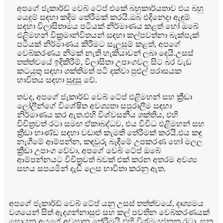
අපගේ ජැකාර්ඩ් වෙබ් ටේප් එකේ බහුකාර්යතාව එය බහු
යෙදුම් සඳහා කදිම තේරීමක් කරයි.ඔබ එදිනෙදා ඇඳුම්
සඳහා විලාසිතාමය පටියක් නිර්මාණය කළත් හෝ ඔබේ
එළිමහන් වික්‍රමාන්විතයන් සඳහා කල්පවත්නා බැක්පැක්
පටියක් නිර්මාණය කිරීමට සැලසුම් කළත්, අපගේ
වෙබ්කරණය නිමක් නැති හැකියාවන් ලබා දෙයි.උසස්
තත්ත්වයේ ඉදිකිරීම්, විලාසිතා උපාංගවල සිට බර වැඩ
කටයුතු සඳහා ශක්තිමත් පටි දක්වා පුළුල් පරාසයක
භාවිතය සඳහා සුදුසු වේ.
තවද, අපගේ ජැකාර්ඩ් වෙබ් ටේප් එළිමහන් සහ ක්‍රීඩා
ලෝලීන්ගේ විශේෂිත අවශ්‍යතා සපුරාලීම සඳහා
නිර්මාණය කර ඇත.එහි විශ්වසනීය ශක්තිය, එහි
විචිත්‍රවත් රටා සමඟ ඒකාබද්ධව, එය විවිධ එළිමහන් සහ
ක්‍රීඩා භාණ්ඩ සඳහා වඩාත් කැමති තේරීමක් කරයි.එය කඳු
නැගීමේ ආම්පන්න, කඳවුරු බැඳීමේ උපකරණ හෝ මලල
ක්‍රීඩා උපාංග වේවා, අපගේ වෙබ් ටේප් ඔබේ
ආම්පන්නයට විචිත්‍රවත් බවක් එක් කරන අතරම අවශ්‍ය
සහය සපයමින් දැඩි ලෙස භාවිතා කරනු ඇත.
අපගේ ජැකාර්ඩ් වෙබ් ටේප් යනු උසස් තත්ත්වයේ, දෘශ්‍යමය
වශයෙන් සිත් ඇදගන්නාසුළු සහ කල් පවතින වෙබ්කරණයක්
සොයන අයගේ අවසාන තේරීමයි.එහි විශ්මයජනක රටා, ඝන