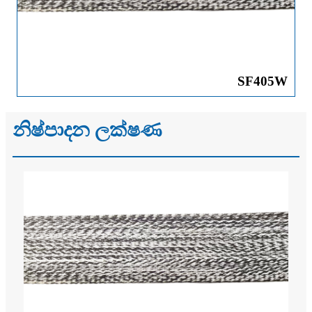
SF405W
නිෂ්පාදන ලක්ෂණ