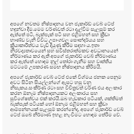
අපගේ නවතම නිෂ්පාදනය වන ජැකාර්ඩ් වෙබ් ටේප්
හඳුන්වා දීම.මෙම වර්ණවත් රටා දැල්වීම සැලසුම් කර
ඇත්තේ පටි, බැක්පැක් පටි සහ එළිමහන් සහ ක්‍රීඩා
භාණ්ඩ වැනි විවිධ උපාංගවල සෞන්දර්යය සහ
ක්‍රියාකාරීත්වය වැඩි දියුණු කිරීම සඳහා ය.ඉතා
නිරවද්‍යතාවයෙන් සහ සවිස්තරාත්මකව අවධානයෙන්
නිර්මාණය කර ඇති අපගේ ජැකාර්ඩ් වෙබ් නිර්මාණය
කර ඇත්තේ හොඳම නූල් තෝරා ගැනීම සහ වෘත්තීය
මට්ටමේ උපකරණ සමඟ නිෂ්පාදනය කිරීමයි.
අපගේ ජැකාර්ඩ් වෙබ් ටේප් එකේ විශ්මය ජනක පෙනුම
අවට සිටින සියල්ලන්ගේ ඇසට හසු වනු
නිසැකය.සංකීර්ණ රටා සහ විචිත්‍රවත් වර්ණ එය අලංකාර
කරන ඕනෑම නිෂ්පාදනයකට අලංකාරය සහ
සුවිශේෂත්වය එක් කරයි.ඔබ හැඩකාර පටියක්, ශක්තිමත්
බැක්පැක් පටියක් හෝ ඕනෑම එළිමහන් සහ ක්‍රීඩා
ආම්පන්නයක් සැලසුම් කරන්නේද, අපගේ ජැකාර්ඩ් වෙබ්
ටේප් ඔබේ නිර්මාණ ඉහළ නැංවීමට හොඳම තේරීම වේ.