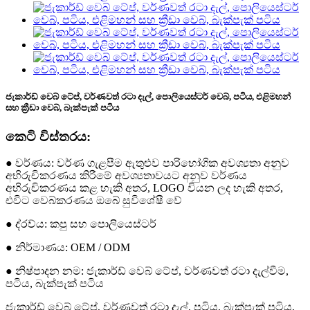
ජැකාර්ඩ් වෙබ් ටේප්, වර්ණවත් රටා දැල්, පොලියෙස්ටර් වෙබ්, පටිය, එළිමහන්
සහ ක්‍රීඩා වෙබ්, බැක්පැක් පටිය
කෙටි විස්තරය:
● වර්ණය: වර්ණ ගැළපීම ඇතුළුව පාරිභෝගික අවශ්‍යතා අනුව
අභිරුචිකරණය කිරීමේ අවශ්‍යතාවයට අනුව වර්ණය
අභිරුචිකරණය කළ හැකි අතර, LOGO වියන ලද හැකි අතර,
එවිට වෙබ්කරණය ඔබේ සුවිශේෂී වේ
● ද්රව්ය: කපු සහ පොලියෙස්ටර්
● නිර්මාණය: OEM / ODM
● නිෂ්පාදන නම: ජැකාර්ඩ් වෙබ් ටේප්, වර්ණවත් රටා දැල්වීම,
පටිය, බැක්පැක් පටිය
ජැකාර්ඩ් වෙබ් ටේප්, වර්ණවත් රටා දැල්, පටිය, බැක්පැක් පටිය,