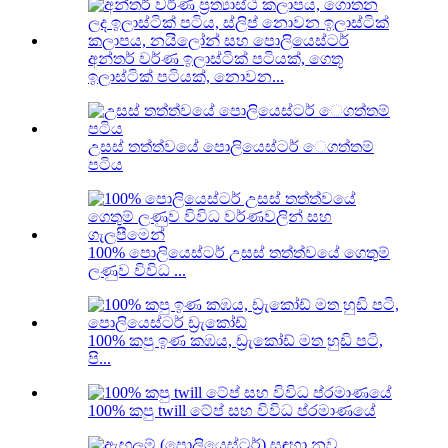
අන්තර් වර්ණ ඉලාස්ටික් පටියක්, ගෙතූ
ඉලාස්ටික් පටියක්, නොවන...
උසස් තත්ත්වයේ පොලියෙස්ටර් ෙගත්තම්
පටිය
100% පොලියෙස්ටර් උසස් තත්ත්වයේ ගෙතුම්
ලණුව විවිධ ...
100% කපු ඉණ කඹය, ඩ්‍රැකෝඩ් මත හුඩි පටි,
පි...
100% කපු twill ටේප් සහ විවිධ ප්රමාණයේ