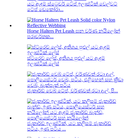
යට ඇඳුම් ස්ට්‍රෙචර් ටේප් ඉලාස්ටික් වෙල්වට්
ටේප් ඩෙකෝරා...
Horse Halters Pet Leash ඝන වර්ණ නයිලෝන්
පරාවර්තක...
ස්ට්රෙච් ලේස්, අතිශය පුළුල් යට ඇඳුම්
ඉලාස්ටික් ලේස්
ජැකාර්ඩ් වෙබ් ටේප්, වර්ණවත් රටා දැල්, පි...
ජැකාර්ඩ් ඉලාස්ටික්, යට කලිසම් ජැකාර්ඩ්
පටිය, ඉණ පටිය ...