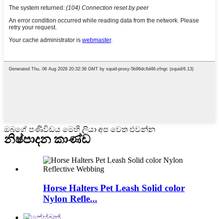
ඔබගේ පණිවිඩය මෙහි ලියා අප වෙත එවන්න
නිෂ්පාදන කාණ්ඩ
Horse Halters Pet Leash Solid color
Nylon Refle...