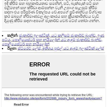
ඉදි කිරීම් සහ බහුකාර්යතාව සමඟින්, පටි, බැක්පැක් පටි සහ
එළිමහන් සහ ක්රීඩා ආම්පන්න වැනි උපාංග සැලසුම් කිරීම
සඳහා එය පරිපූර්ණ විකල්පය වේ.අපගේ ප්‍රවීණත්වය විශ්වාස
කර ඔබගේ නිර්මාණවල අලංකාරය සහ ක්‍රියාකාරීත්වය වැඩි
දියුණු කිරීම සඳහා අපගේ ජැකාර්ඩ් වෙබ් ටේප් තෝරා ගන්න.
කලින්:
ජැකාර්ඩ් ඉලාස්ටික්, යට කලිසම් ජැකාර්ඩ් බෑන්ඩ්, ඉණ
පටිය, පොලියෙස්ටර් සහ නයිලෝන් යට ඇඳුම් ජැකාර්ඩ් බෑන්ඩ්,
පොලියෙස්ටර් සහ නයිලෝන්
ඊළඟ:
ස්ට්රෙච් ලේස්, අතිශය පුළුල් යට ඇඳුම් ඉලාස්ටික් ලේස්