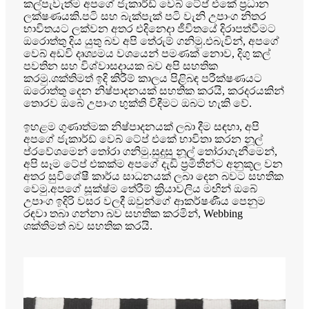
කල්පැවැත්ම අපගේ ජැකාර්ඩ් වෙබ් ටේප් එකේ ප්‍රධාන
ලක්ෂණයකි.පටි සහ බැක්පැක් පටි වැනි උපාංග නිතර
භාවිතයට ලක්වන අතර එදිනෙදා ජීවිතයේ දිරාපත්වීමට
ඔරොත්තු දිය යුතු බව අපි තේරුම් ගනිමු.එබැවින්, අපගේ
වෙබ් අඩවි දෘශ්‍යමය වශයෙන් පමණක් නොව, දිගු කල්
පවතින සහ විශ්වාසදායක බව අපි සහතික
කරමු.ශක්තිමත් ඉදි කිරීම් කාලය පිළිබඳ පරීක්ෂණයට
ඔරොත්තු දෙන නිෂ්පාදනයක් සහතික කරයි, කරදරයකින්
තොරව ඔබේ උපාංග භුක්ති විඳීමට ඔබට හැකි වේ.
ඉහළම ගුණාත්මක නිෂ්පාදනයක් ලබා දීම සඳහා, අපි
අපගේ ජැකාර්ඩ් වෙබ් ටේප් එකේ භාවිතා කරන නූල්
ප්රවේශමෙන් තෝරා ගනිමු.සුදුසු නූල් තෝරාගැනීමෙන්,
අපි සෑම ටේප් එකක්ම අපගේ දැඩි ප්‍රමිතීන්ට අනුකූල වන
අතර සුවිශේෂී කාර්ය සාධනයක් ලබා දෙන බවට සහතික
වෙමු.අපගේ සූක්ෂ්ම තේරීම් ක්‍රියාවලිය මඟින් ඔබේ
උපාංග ඉදිරි වසර වලදී ඔවුන්ගේ ආකර්ෂණීය පෙනුම
රඳවා තබා ගන්නා බව සහතික කරමින්, Webbing
ශක්තිමත් බව සහතික කරයි.