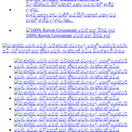
ඇඳුම් සඳහා නව මාදිලියේ සිලිකොන් කෙළවර
පැතලි ඇඳීම් ලණුව (po...
100% Rayon Grossgrain ටේප් සහ රිබ්ඩ් දාර