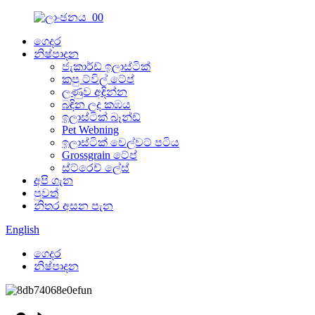
ගෙදර
නිෂ්පාදන
ජැකාර්ඩ් ඉලාස්ටික්
කපු ට්විල් ටේප්
ලණුව අඳින්න
බඳින ලද කඹය
ඉලාස්ටික් බෑන්ඩ්
Pet Webning
ඉලාස්ටික් වෙල්වට් පටිය
Grossgrain ටේප්
ස්ට්රෙච් ලේස්
අපි ගැන
පුවත්
නිතර අසන පැන
English
ගෙදර
නිෂ්පාදන