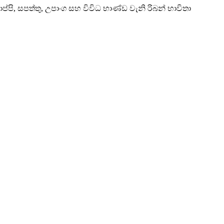
ප්පි, සපත්තු, උපාංග සහ විවිධ භාණ්ඩ වැනි රිබන් භාවිතා