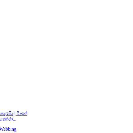
ෙකෝරා...