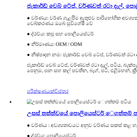
ජැකාර්ඩ් වෙබ් ටේප්, වර්ණවත් රටා දැල්, පොල
● වර්ණය: වර්ණ ගැළපීම ඇතුළුව පාරිභෝගික අවශ්‍
වෙබ්කරණය ඔබේ සුවිශේෂී වේ
● ද්රව්ය: කපු සහ පොලියෙස්ටර්
● නිර්මාණය: OEM / ODM
● නිෂ්පාදන නම: ජැකාර්ඩ් වෙබ් ටේප්, වර්ණවත් රටා ද
ජැකාර්ඩ් වෙබ් ටේප්, වර්ණවත් රටා දැල්, පටිය, බැක
පෙනුම, ඝන සහ කල් පවතින, බෑග්, පටි, එළිමහන්, ක්
පරීක්ෂණයක්
විස්තර
උසස් තත්ත්වයේ පොලියෙස්ටර් ෙගත්තම් ප
● වර්ණය : අවශ්‍යතාවයට අනුව වර්ණය සකස් කළ හ
● ද්රව්ය: පොලියෙස්ටර්