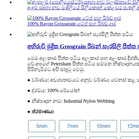
ඇඳුම් සඳහා නව මාදිලියේ සිලිකොන් කෙළවර පැතලි ඇඳ
100% Rayon Grossgrain ටේප් සහ රිබ්ඩ් දාර
අභිරුචි මුද්‍රිත Grosgrain රිබන් සැරසිලි පීත්ත
මෙම අලංකාර පීත්ත පටිය අලංකාර සහ අලංකාර දීප්තියක
වේ.අපගේ Petersham පීත්ත පටිය සම්මත නිෂ්පාදනය
පිරිනැමීමට අපි සතුටු වෙමු.
● වර්ණය: අවශ්‍යතාවයට අනුව වර්ණය වෙනස් කළ 
● ද්රව්ය: 100% රේයෝන්
● නිෂ්පාදන නම: Industrial Nylon Webbing
● ප්රමාණය: