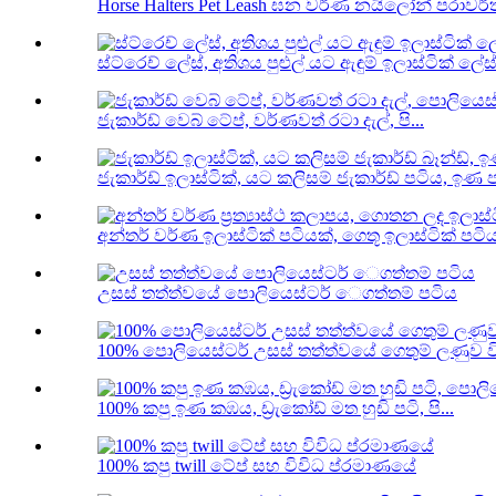
Horse Halters Pet Leash ඝන වර්ණ නයිලෝන් පරාවර්
ස්ට්රෙච් ලේස්, අතිශය පුළුල් යට ඇඳුම් ඉලාස්ටික් ලේස
ජැකාර්ඩ් වෙබ් ටේප්, වර්ණවත් රටා දැල්, පි...
ජැකාර්ඩ් ඉලාස්ටික්, යට කලිසම් ජැකාර්ඩ් පටිය, ඉණ පට
අන්තර් වර්ණ ඉලාස්ටික් පටියක්, ගෙතූ ඉලාස්ටික් පට
උසස් තත්ත්වයේ පොලියෙස්ටර් ෙගත්තම් පටිය
100% පොලියෙස්ටර් උසස් තත්ත්වයේ ගෙතුම් ලණුව විව
100% කපු ඉණ කඹය, ඩ්‍රැකෝඩ් මත හුඩි පටි, පි...
100% කපු twill ටේප් සහ විවිධ ප්රමාණයේ