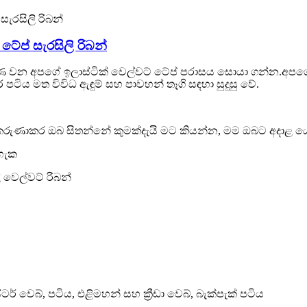
 ටේප් සැරසිලි රිබන්
ූර්ණ වන අපගේ ඉලාස්ටික් වෙල්වට් ටේප් පරාසය සොයා ගන්න.අප
ර පටිය මත විවිධ ඇඳුම් සහ පාවහන් තෑගි සඳහා සුදුසු වේ.
 කරුණාකර ඔබ සිතන්නේ කුමක්දැයි මට කියන්න, මම ඔබට අදාළ 
හැක
 වෙල්වට් රිබන්