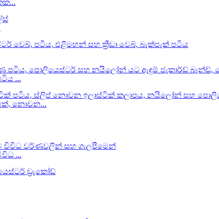
තක...
්
ිය ...
ියක්, නොවන...
ිධ ...