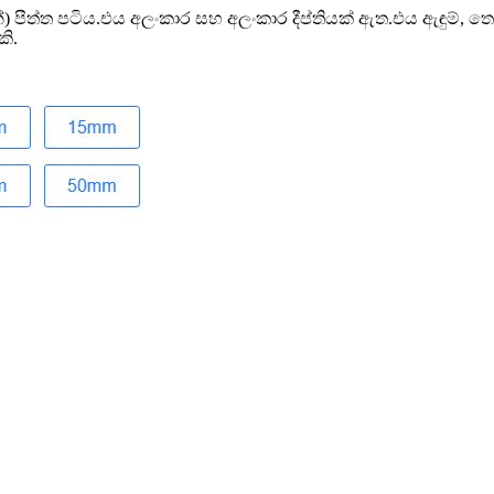
ේන්) පීත්ත පටිය.එය අලංකාර සහ අලංකාර දීප්තියක් ඇත.එය ඇඳුම්, තො
ි.