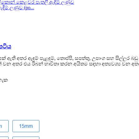
ීම් ලණුව (po...
 පටිය
් ඇති අතර ඇඳුම් පැළඳුම්, තොප්පි, සපත්තු, උපාංග සහ සිල්ලර බඩු
ක් වන අතර එය රිබන් භාවිතා කරන අයිතම සඳහා අත්‍යවශ්‍ය වන
හැක