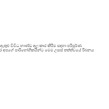
 ඇතුළු විවිධ භාණ්ඩ අලංකාර කිරීම සඳහා පරිපූර්ණ
 අතර අපගේ පාරිභෝගිකයින්ට මෙම උසස් තත්ත්වයේ රිබනය