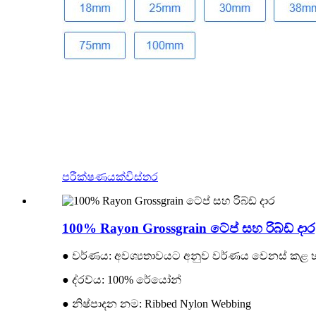
පරීක්ෂණයක්
විස්තර
100% Rayon Grossgrain ටේප් සහ රිබ්ඩ් දාර
● වර්ණය: අවශ්‍යතාවයට අනුව වර්ණය වෙනස් කළ 
● ද්රව්ය: 100% රේයෝන්
● නිෂ්පාදන නම: Ribbed Nylon Webbing