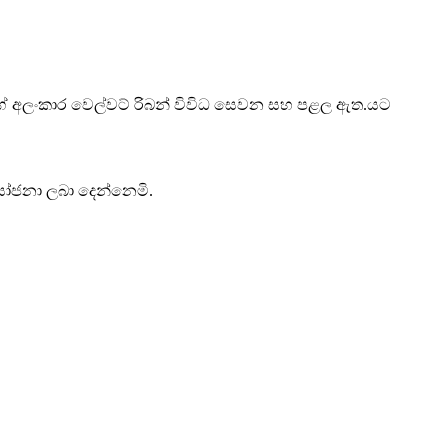
ගේ අලංකාර වෙල්වට් රිබන් විවිධ සෙවන සහ පළල ඇත.යට
යෝජනා ලබා දෙන්නෙමි.