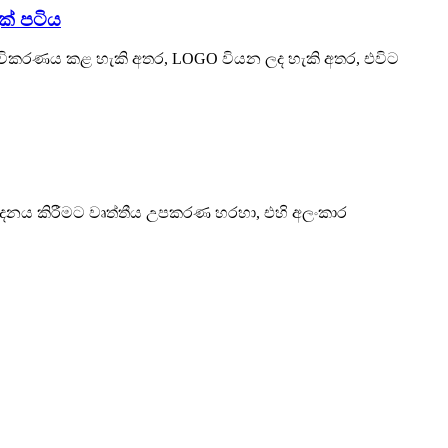
ැක් පටිය
රුචිකරණය කළ හැකි අතර, LOGO වියන ලද හැකි අතර, එවිට
ිෂ්පාදනය කිරීමට වෘත්තීය උපකරණ හරහා, එහි අලංකාර