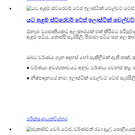
යට ඇඳුම් ස්ට්රෙචර් ටේප් ඉලාස්ටික් වෙල්වට්
ඕනෑම ව්‍යාපෘතියකට අලංකාරයක් එක් කිරීමට පරිප
ඇඳුම් පටිය, තොප්පි සැරසිලි, පිජාමා පටිය සහ අලංකා
ඔබට වර්ණය ගැන අදහස් හෝ පැකිලීමක් ඇති තාක්,
● වර්ණය: අවශ්‍යතාවයට අනුව වර්ණය වෙනස් කළ 
● නිෂ්පාදනයේ නම: ඉලාස්ටික් වෙල්වට් ටේප් සැරසිලි
පරීක්ෂණයක්
විස්තර