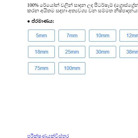
100% රේයෝන් වලින් සාදන ලද පීටර්ෂෑම් (ග්‍රොස්ග්‍ර
කරන අයිතම සඳහා අත්‍යවශ්‍ය වන සම්මත නිෂ්පාදනයක
● ප්රමාණය:
පරීක්ෂණයක්
විස්තර