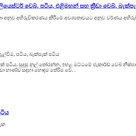
ියෙස්ටර් වෙබ්, පටිය, එළිමහන් සහ ක්‍රීඩා වෙබ්, බැක්ප
යතා අනුව අභිරුචිකරණය කිරීමේ අවශ්‍යතාවයට අනුව වර්ණය අභි
ැල්වීම, පටිය, බැක්පැක් පටිය
්පැක් පටිය, සුදුසු නූල් තෝරන්න, ඉහළ මට්ටමේ ජැකාර්ඩ් වෙබ් න
‍රීඩා භාණ්ඩ සඳහා හොඳම තේරීම වේ. .
ටිය
ැක