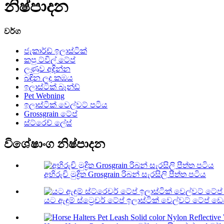
නිෂ්පාදන
වර්ග
ජැකාර්ඩ් ඉලාස්ටික්
කපු ට්විල් ටේප්
ලණුව අඳින්න
බඳින ලද කඹය
ඉලාස්ටික් බෑන්ඩ්
Pet Webning
ඉලාස්ටික් වෙල්වට් පටිය
Grossgrain ටේප්
ස්ට්රෙච් ලේස්
විශේෂාංග නිෂ්පාදන
අභිරුචි මුද්‍රිත Grosgrain රිබන් සැරසිලි පීත්ත පටිය
යට ඇඳුම් ස්ට්‍රෙචර් ටේප් ඉලාස්ටික් වෙල්වට් ටේප් ඩ